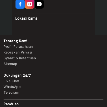
Lokasi Kami
Tentang Kami
Profil Perusahaan
Kebijakan Privasi
Syarat & Ketentuan
Sitemap
Dukungan 24/7
Live Chat
WhatsApp
Telegram
Panduan